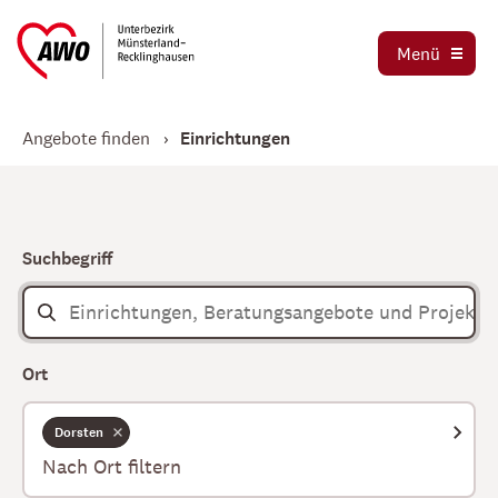
Ausbildung und Praktika
Organigramm
Menü
Die AWO als Arbeitgeber
Magazin AWO erleben!
Stellenbörse
Angebote finden
Einrichtungen
Betriebsrat
Mitglied werden
Schwerbehindertenvertretung
Jetzt spenden
Tochtergesellschaften
Suchbegriff
Kooperationen und Kooperationspartner
Ort
Dorsten