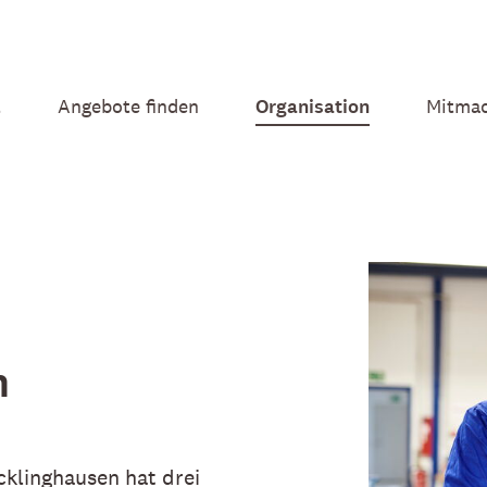
t
Angebote finden
Organisation
Mitma
n
klinghausen hat drei