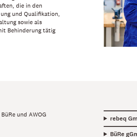
ften, die in den
ung und Qualifikation,
ltung sowie als
it Behinderung tätig
q, BüRe und AWOG
rebeq G
BüRe gG