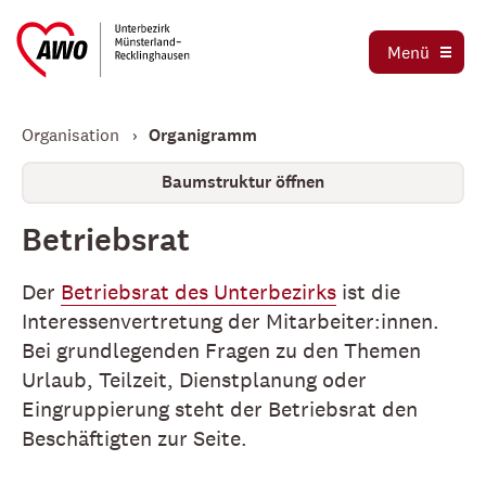
Ausbildung und Praktika
Organigramm
Menü
Die AWO als Arbeitgeber
Magazin AWO erleben!
Stellenbörse
Organisation
Organigramm
Betriebsrat
Mitglied werden
Baumstruktur öffnen
Schwerbehindertenvertretung
Jetzt spenden
Betriebsrat
Tochtergesellschaften
Kooperationen und Kooperationspartner
Der
Betriebsrat des Unterbezirks
ist die
Interessenvertretung der Mitarbeiter:innen.
Bei grundlegenden Fragen zu den Themen
Urlaub, Teilzeit, Dienstplanung oder
Eingruppierung steht der Betriebsrat den
Beschäftigten zur Seite.