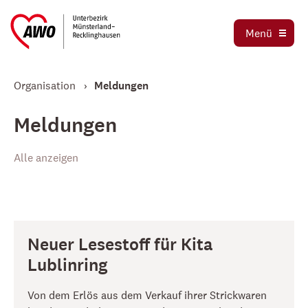
Ausbildung und Praktika
Organigramm
Menü
Die AWO als Arbeitgeber
Magazin AWO erleben!
Stellenbörse
Organisation
Meldungen
Betriebsrat
Mitglied werden
Schwerbehindertenvertretung
Meldungen
Jetzt spenden
Tochtergesellschaften
Alle anzeigen
Kooperationen und Kooperationspartner
Neuer Lesestoff für Kita
Lublinring
Von dem Erlös aus dem Verkauf ihrer Strickwaren