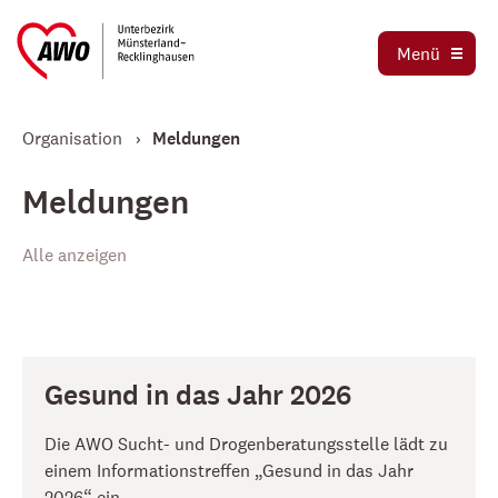
Ausbildung und Praktika
Organigramm
Menü
Die AWO als Arbeitgeber
Magazin AWO erleben!
Stellenbörse
Organisation
Meldungen
Betriebsrat
Mitglied werden
Schwerbehindertenvertretung
Meldungen
Jetzt spenden
Tochtergesellschaften
Alle anzeigen
Kooperationen und Kooperationspartner
Gesund in das Jahr 2026
Die AWO Sucht- und Drogenberatungsstelle lädt zu
einem Informationstreffen „Gesund in das Jahr
2026“ ein.