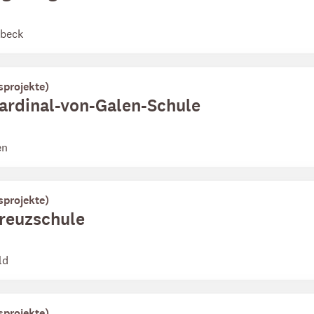
dbeck
sprojekte)
Kardinal-von-Galen-Schule
en
sprojekte)
Kreuzschule
ld
sprojekte)