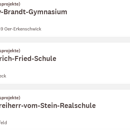
sprojekte)
lly-Brandt-Gymnasium
39 Oer-Erkenschwick
sprojekte)
Erich-Fried-Schule
eck
sprojekte)
Freiherr-vom-Stein-Realschule
feld