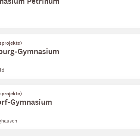
mnasium Petrinum
sprojekte)
riburg-Gymnasium
ld
sprojekte)
torf-Gymnasium
nghausen