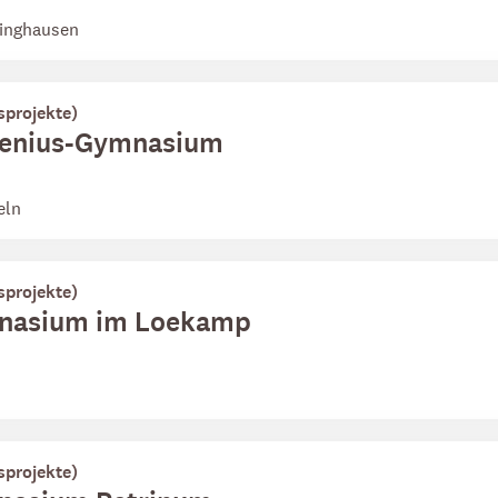
linghausen
sprojekte)
menius-Gymnasium
eln
sprojekte)
mnasium im Loekamp
sprojekte)