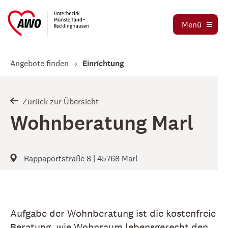
Ausbildung und Praktika
Organigramm
Menü
Die AWO als Arbeitgeber
Magazin AWO erleben!
Stellenbörse
Angebote finden
Einrichtung
Betriebsrat
Mitglied werden
Schwerbehindertenvertretung
Jetzt spenden
Zurück zur Übersicht
Tochtergesellschaften
Wohnberatung Marl
Kooperationen und Kooperationspartner
Rappaportstraße 8 | 45768 Marl
Aufgabe der Wohnberatung ist die kostenfreie
Beratung, wie Wohnraum lebensgerecht den