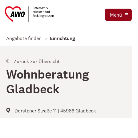
Ausbildung und Praktika
Organigramm
Menü
Die AWO als Arbeitgeber
Magazin AWO erleben!
Stellenbörse
Angebote finden
Einrichtung
Betriebsrat
Mitglied werden
Schwerbehindertenvertretung
Jetzt spenden
Zurück zur Übersicht
Tochtergesellschaften
Wohnberatung
Kooperationen und Kooperationspartner
Gladbeck
Dorstener Straße 11 | 45966 Gladbeck