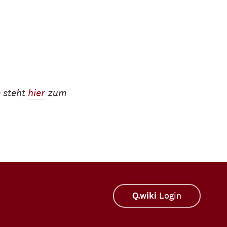
 steht
hier
zum
Q.wiki
Login