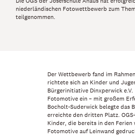
Die OGS der Josefschule Ahaus hat erfolgrei
niederländischen Fotowettbewerb zum Them
teilgenommen.
Der Wettbewerb fand im Rahmen d
richtete sich an Kinder und Juge
Bürgerinitiative Dinxperwick e.V.
Fotomotive ein – mit großem Erfo
Bocholt-Suderwick belegte das Bi
erreichte den dritten Platz. OGS
Kinder, die bereits in den Ferie
Fotomotive auf Leinwand gedruck