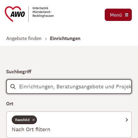
Ausbildung und Praktika
Organigramm
Menü
Die AWO als Arbeitgeber
Magazin AWO erleben!
Stellenbörse
Angebote finden
Einrichtungen
Betriebsrat
Mitglied werden
Schwerbehindertenvertretung
Jetzt spenden
Tochtergesellschaften
Suchbegriff
Kooperationen und Kooperationspartner
Ort
Raesfeld