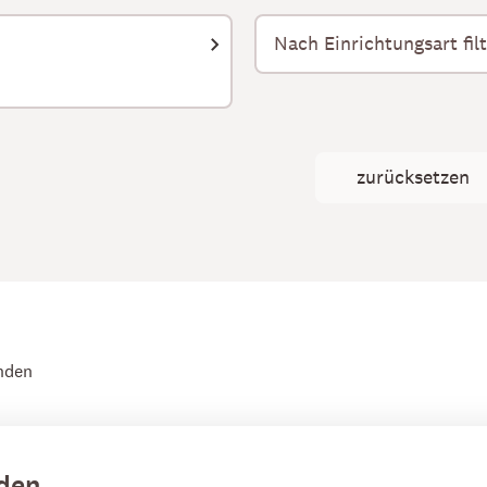
zurücksetzen
nden
den