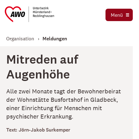
Ausbildung und Praktika
Organigramm
Menü
Die AWO als Arbeitgeber
Magazin AWO erleben!
Stellenbörse
Organisation
Meldungen
Betriebsrat
Mitglied werden
Schwerbehindertenvertretung
Mitreden auf
Jetzt spenden
Tochtergesellschaften
Augenhöhe
Kooperationen und Kooperationspartner
Alle zwei Monate tagt der Bewohnerbeirat
der Wohnstätte Busfortshof in Gladbeck,
einer Einrichtung für Menschen mit
psychischer Erkrankung.
Text: Jörn-Jakob Surkemper