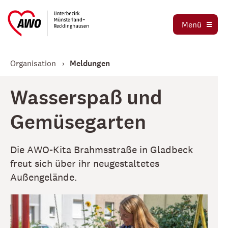
Ausbildung und Praktika
Organigramm
Menü
Die AWO als Arbeitgeber
Magazin AWO erleben!
Stellenbörse
Organisation
Meldungen
Betriebsrat
Mitglied werden
Schwerbehindertenvertretung
Wasserspaß und
Jetzt spenden
Tochtergesellschaften
Gemüsegarten
Kooperationen und Kooperationspartner
Die AWO-Kita Brahmsstraße in Gladbeck
freut sich über ihr neugestaltetes
Außengelände.