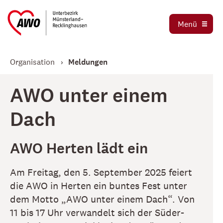
Ausbildung und Praktika
Organigramm
Menü
Die AWO als Arbeitgeber
Magazin AWO erleben!
Stellenbörse
Organisation
Meldungen
Betriebsrat
Mitglied werden
Schwerbehindertenvertretung
AWO unter einem
Jetzt spenden
Tochtergesellschaften
Dach
Kooperationen und Kooperationspartner
AWO Herten lädt ein
Am Freitag, den 5. September 2025 feiert
die AWO in Herten ein buntes Fest unter
dem Motto „AWO unter einem Dach“. Von
11 bis 17 Uhr verwandelt sich der Süder-