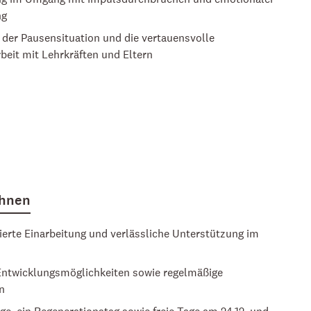
ng
n der Pausensituation und die vertauensvolle
it mit Lehrkräften und Eltern
Ihnen
rierte Einarbeitung und verlässliche Unterstützung im
 Entwicklungsmöglichkeiten sowie regelmäßige
n
ge, ein Regenerationstag sowie freie Tage am 24.12. und