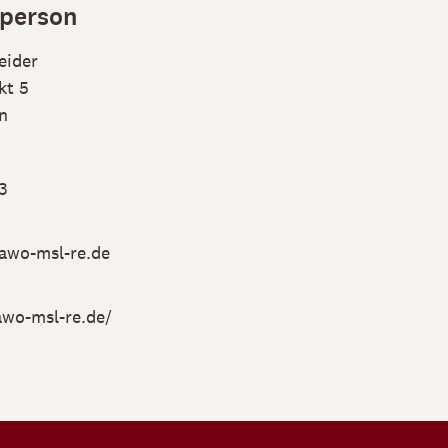
person
eider
kt 5
n
3
awo-msl-re.de
awo-msl-re.de/