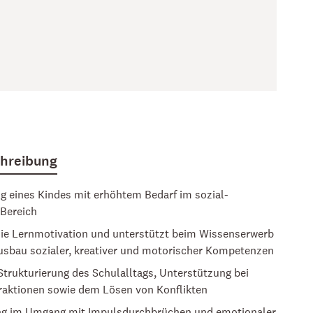
chreibung
ng eines Kindes mit erhöhtem Bedarf im sozial-
Bereich
die Lernmotivation und unterstützt beim Wissenserwerb
sbau sozialer, kreativer und motorischer Kompetenzen
 Strukturierung des Schulalltags, Unterstützung bei
eraktionen sowie dem Lösen von Konflikten
ng im Umgang mit Impulsdurchbrüchen und emotionaler