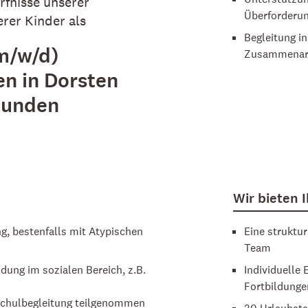
rfnisse unserer
Überforderu
rer Kinder als
Begleitung i
(m/w/d)
Zusammenarbe
en in Dorsten
tunden
Wir bieten 
, bestenfalls mit Atypischen
Eine struktu
Team
dung im sozialen Bereich, z.B.
Individuelle
Fortbildunge
Schulbegleitung teilgenommen
30 Urlaubsta