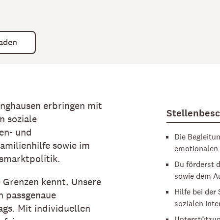
laden
inghausen erbringen mit
Stellenbes
n soziale
ren- und
Die Begleitu
amilienhilfe sowie im
emotionalen 
smarktpolitik.
Du förderst 
sowie dem Au
e Grenzen kennt. Unsere
Hilfe bei der
rn passgenaue
sozialen Int
gs. Mit individuellen
Unterstützu