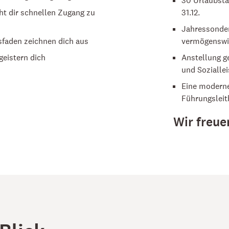
t dir schnellen Zugang zu
31.12.
Jahressonder
dsfaden zeichnen dich aus
vermögenswir
geistern dich
Anstellung ge
und Sozialle
Eine moderne
Führungsleit
Wir freue