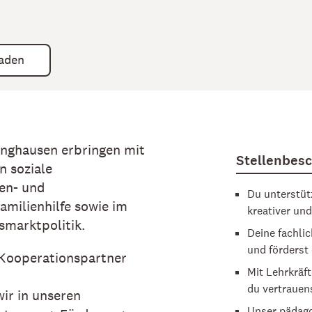
laden
inghausen erbringen mit
Stellenbes
n soziale
ren- und
Du unterstüt
amilienhilfe sowie im
kreativer un
smarktpolitik.
Deine fachlic
und förderst
 Kooperationspartner
Mit Lehrkräf
du vertraue
ir in unseren
Unser pädago