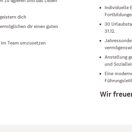
ien zu agieren und das Leben
Individuelle
Fortbildunge
geistern dich
30 Urlaubsta
ermöglichen dir einen guten
31.12.
Jahressonder
nd im Team umzusetzen
vermögenswir
Anstellung ge
und Sozialle
Eine moderne
Führungsleit
Wir freue