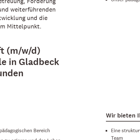
etreuung, Förderung
 und weiterführenden
twicklung und die
im Mittelpunkt.
t (m/w/d)
le in Gladbeck
unden
Wir bieten 
 pädagogischen Bereich
Eine struktu
Team