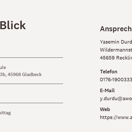
 Blick
Ansprech
Yasemin Dur
Wildermannst
45659 Reckli
ule
Telefon
3b, 45968 Gladbeck
0176-1900333
E-Mail
y.durdu@awo-
Web
mittag
https://www.