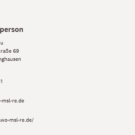
person
du
raße 69
nghausen
1
msl-re.de
awo-msl-re.de/