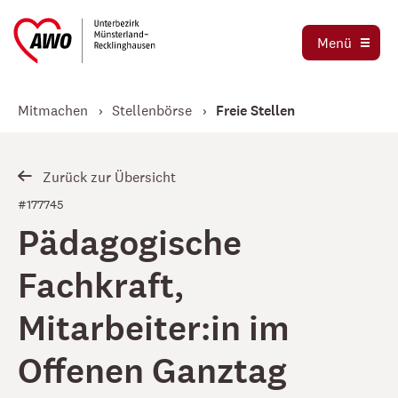
Ausbildung und Praktika
Organigramm
Menü
Die AWO als Arbeitgeber
Magazin AWO erleben!
Stellenbörse
Mitmachen
Stellenbörse
Freie Stellen
Betriebsrat
Mitglied werden
Schwerbehindertenvertretung
Jetzt spenden
Zurück zur Übersicht
Tochtergesellschaften
#177745
Pädagogische
Kooperationen und Kooperationspartner
Fachkraft,
Mitarbeiter:in im
Offenen Ganztag