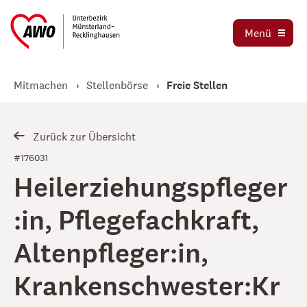
Ausbildung und Praktika
Organigramm
Menü
Die AWO als Arbeitgeber
Magazin AWO erleben!
Stellenbörse
Mitmachen
Stellenbörse
Freie Stellen
Betriebsrat
Mitglied werden
Schwerbehindertenvertretung
Jetzt spenden
Zurück zur Übersicht
Tochtergesellschaften
#176031
Heilerziehungspfleger
Kooperationen und Kooperationspartner
:in, Pflegefachkraft,
Altenpfleger:in,
Krankenschwester:Kr