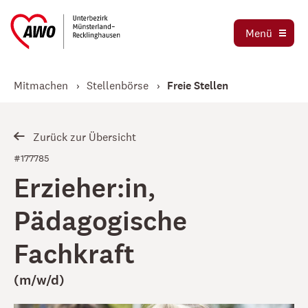
Ausbildung und Praktika
Organigramm
Menü
Die AWO als Arbeitgeber
Magazin AWO erleben!
Stellenbörse
Mitmachen
Stellenbörse
Freie Stellen
Betriebsrat
Mitglied werden
Schwerbehindertenvertretung
Jetzt spenden
Zurück zur Übersicht
Tochtergesellschaften
#177785
Erzieher:in,
Kooperationen und Kooperationspartner
Pädagogische
Fachkraft
(m/w/d)