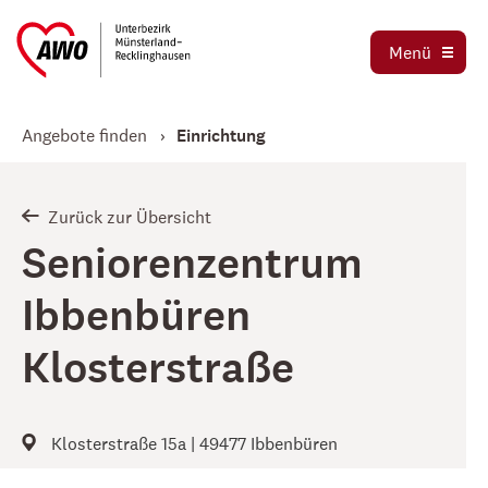
Ausbildung und Praktika
Organigramm
Menü
Die AWO als Arbeitgeber
Magazin AWO erleben!
Stellenbörse
Angebote finden
Einrichtung
Betriebsrat
Mitglied werden
Schwerbehindertenvertretung
Jetzt spenden
Zurück zur Übersicht
Tochtergesellschaften
Seniorenzentrum
Kooperationen und Kooperationspartner
Ibbenbüren
Klosterstraße
Klosterstraße 15a | 49477 Ibbenbüren