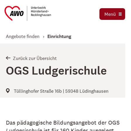
Ausbildung und Praktika
Organigramm
Menü
Die AWO als Arbeitgeber
Magazin AWO erleben!
Stellenbörse
Angebote finden
Einrichtung
Betriebsrat
Mitglied werden
Schwerbehindertenvertretung
Jetzt spenden
Zurück zur Übersicht
Tochtergesellschaften
OGS Ludgerischule
Kooperationen und Kooperationspartner
Tüllinghofer Straße 16b | 59348 Lüdinghausen
Das pädagogische Bildungsangebot der OGS
Ludgerischule
ist für 160 Kinder ausgelegt.